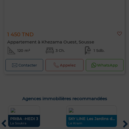
1 450 TND
Appartement à Khezama Ouest, Sousse
120 m²
3 Ch.
1 Sdb.
Contacter
Appelez
WhatsApp
Agences immobilières recommandées
PRIBA -HEDI 3
SKY LINE Les Jardins d...
S
La Soukra
Le Kram
T