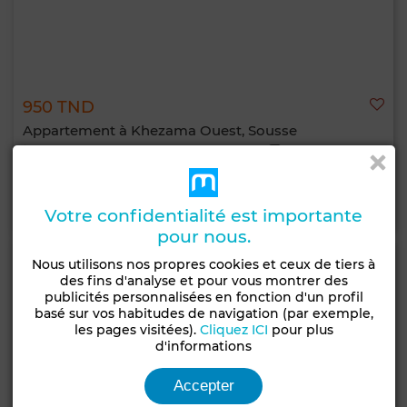
950 TND
Appartement à Khezama Ouest, Sousse
120 m²
2 Ch.
1 Sdb.
Contacter
Appelez
WhatsApp
Votre confidentialité est importante
pour nous.
Nous utilisons nos propres cookies et ceux de tiers à
des fins d'analyse et pour vous montrer des
publicités personnalisées en fonction d'un profil
basé sur vos habitudes de navigation (par exemple,
les pages visitées).
Cliquez ICI
pour plus
d'informations
Accepter