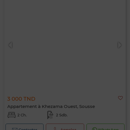
Bonjour, je suis MIA. Quel critère souhaitez-
vous appliquer maintenant ?
3 000 TND
Appartement à Khezama Ouest, Sousse
2 Ch.
2 Sdb.
Contacter
Appelez
WhatsApp