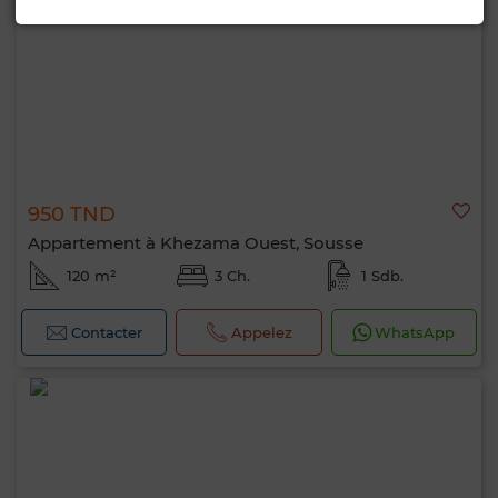
950 TND
Appartement à Khezama Ouest, Sousse
120 m²
3 Ch.
1 Sdb.
Contacter
Appelez
WhatsApp