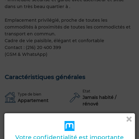
dans un très beau quartier à .
Emplacement privilégié, proche de toutes les
commodités à proximités de toutes les commodictés et
transport en commun.
Cadre de vie paisible, élégant et confortable
Contact : (216) 20 400 399
(GSM & WhatsApp)
Caractéristiques générales
Etat
Type de bien
Jamais habité /
Appartement
rénové
Années
Étage du bien
1-5 ans
1er
Orientation
Type du sol
Votre confidentialité est importante