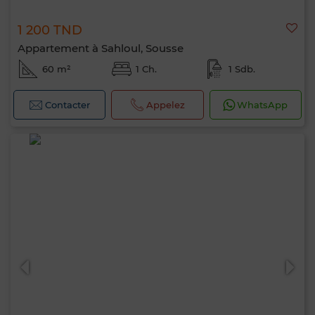
1 200 TND
Appartement à Sahloul, Sousse
60 m²
1 Ch.
1 Sdb.
Contacter
Appelez
WhatsApp
Bonjour, je suis MIA. Quel critère souhaitez-
vous appliquer maintenant ?