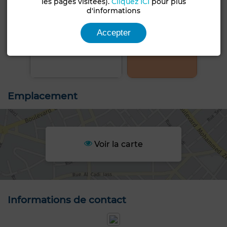
les pages visitées).
Cliquez ICI
pour plus
d'informations
Accepter
+8 PHOTOS
Emplacement
Voir la carte
Informations de contact