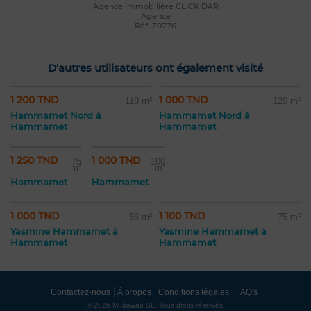
Agence Immobilière CLICK DAR
Agence
Réf: Z0776
D'autres utilisateurs ont également visité
1 200 TND
1 000 TND
110 m²
120 m²
Hammamet Nord à
Hammamet Nord à
Hammamet
Hammamet
1 250 TND
1 000 TND
75
100
m²
m²
Hammamet
Hammamet
1 000 TND
1 100 TND
56 m²
75 m²
Yasmine Hammamet à
Yasmine Hammamet à
Hammamet
Hammamet
Contactez-nous
À propos
Conditions légales
FAQ's
© 2026 Mubawab SL. Tous droits réservés.