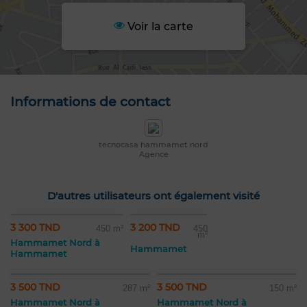
Voir la carte
Informations de contact
tecnocasa hammamet nord
Agence
D'autres utilisateurs ont également visité
3 300 TND
3 200 TND
450 m²
450
m²
Hammamet Nord à
Hammamet
Hammamet
3 500 TND
3 500 TND
287 m²
150 m²
Hammamet Nord à
Hammamet Nord à