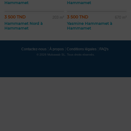
Hammamet
Hammamet
3 500 TND
3 500 TND
203 m²
670 m²
Hammamet Nord à
Yasmine Hammamet à
Hammamet
Hammamet
Contactez-nous
À propos
Conditions légales
FAQ's
© 2026 Mubawab SL. Tous droits réservés.