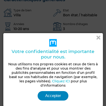
Type de bien
Etat
Villa
Bon état / habitable
Années
Nombre d'étages
10-20 ans
3
Jardin
Terrasse
Garage
Vue sur mer
Piscine
Chambre rangement
Meublé
Votre confidentialité est importante
Entre-seul
Salon européen
Antenne parabolique
pour nous.
Climatisation
Chauffage central
Cuisine équipée
Nous utilisons nos propres cookies et ceux de tiers à
Réfrigérateur
Four
TV
des fins d'analyse et pour vous montrer des
publicités personnalisées en fonction d'un profil
Animaux domestiques autorisés
basé sur vos habitudes de navigation (par exemple,
les pages visitées).
Cliquez ICI
pour plus
d'informations
Voir plus de photos
Accepter