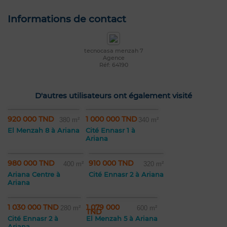
Informations de contact
tecnocasa menzah 7
Agence
Réf: 64190
D'autres utilisateurs ont également visité
920 000 TND
1 000 000 TND
380 m²
340 m²
El Menzah 8 à Ariana
Cité Ennasr 1 à
Ariana
980 000 TND
910 000 TND
400 m²
320 m²
Ariana Centre à
Cité Ennasr 2 à Ariana
Ariana
1 030 000 TND
1 079 000
280 m²
600 m²
TND
Cité Ennasr 2 à
El Menzah 5 à Ariana
Ariana