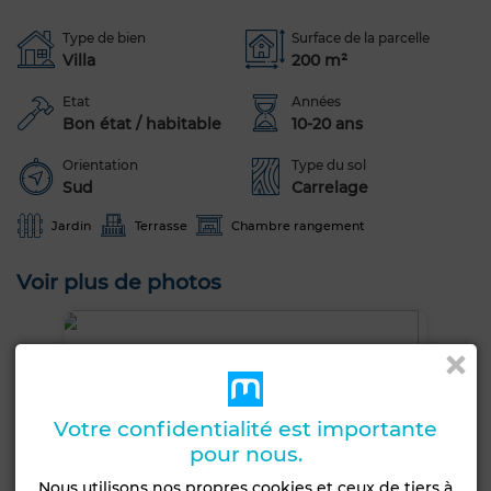
Type de bien
Surface de la parcelle
Villa
200 m²
Etat
Années
Bon état / habitable
10-20 ans
Orientation
Type du sol
Sud
Carrelage
Jardin
Terrasse
Chambre rangement
Voir plus de photos
Votre confidentialité est importante
pour nous.
Nous utilisons nos propres cookies et ceux de tiers à