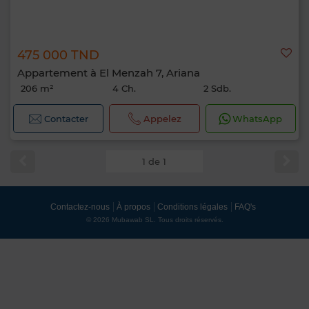
475 000 TND
Appartement à El Menzah 7, Ariana
206 m²
4 Ch.
2 Sdb.
Contacter
Appelez
WhatsApp
1 de 1
Contactez-nous
À propos
Conditions légales
FAQ's
© 2026 Mubawab SL. Tous droits réservés.