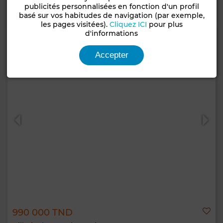
Contacter
Appelez
WhatsApp
publicités personnalisées en fonction d'un profil
basé sur vos habitudes de navigation (par exemple,
les pages visitées).
Cliquez ICI
pour plus
d'informations
Accepter
990 000 TND