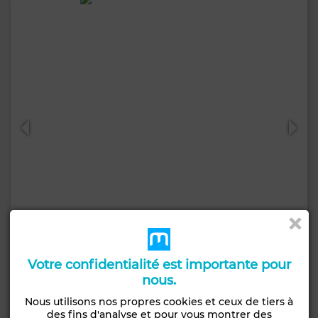
970 000 TND
Votre confidentialité est importante pour
Villa à El Menzah 8, Ariana
nous.
417 m²
5 Ch.
2 Sdb.
Nous utilisons nos propres cookies et ceux de tiers à
des fins d'analyse et pour vous montrer des