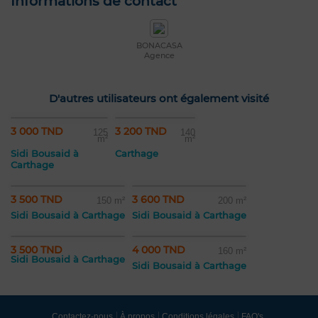
Informations de contact
BONACASA
Agence
D'autres utilisateurs ont également visité
3 000 TND
3 200 TND
125
140
m²
m²
Sidi Bousaid à
Carthage
Carthage
3 500 TND
3 600 TND
150 m²
200 m²
Sidi Bousaid à Carthage
Sidi Bousaid à Carthage
3 500 TND
4 000 TND
160 m²
Sidi Bousaid à Carthage
Sidi Bousaid à Carthage
Contactez-nous
À propos
Conditions légales
FAQ's