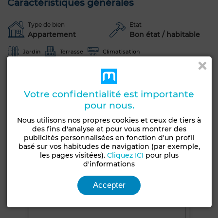
Caractéristiques générales
Type de bien
Etat
Appartement
Bon état / habitable
Jardin
Terrasse
Climatisation
Chauffage central
Sécurité
Double vitrage
Porte blindée
Cuisine équipée
Four
Votre confidentialité est importante
pour nous.
Voir plus de photos
Nous utilisons nos propres cookies et ceux de tiers à
des fins d'analyse et pour vous montrer des
publicités personnalisées en fonction d'un profil
basé sur vos habitudes de navigation (par exemple,
les pages visitées).
Cliquez ICI
pour plus
d'informations
Accepter