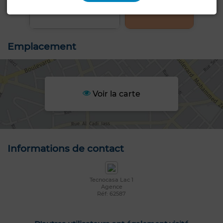
Emplacement
Voir la carte
Informations de contact
Tecnocasa Lac 1
Agence
Réf: 62587