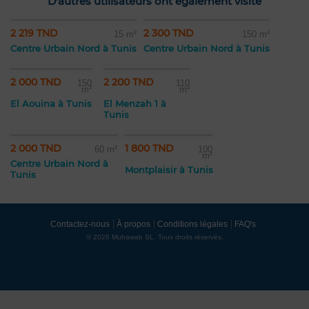
D'autres utilisateurs ont également visité
2 219 TND
2 300 TND
15 m²
150 m²
Centre Urbain Nord à Tunis
Centre Urbain Nord à Tunis
2 000 TND
2 200 TND
150
110
m²
m²
El Aouina à Tunis
El Menzah 1 à
Tunis
2 000 TND
1 800 TND
60 m²
100
m²
Centre Urbain Nord à
Montplaisir à Tunis
Tunis
Contactez-nous
À propos
Conditions légales
FAQ's
© 2026 Mubawab SL. Tous droits réservés.