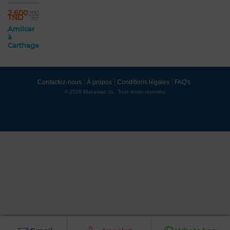
2 600
200
TND
m²
Amilcar
à
Carthage
Contactez-nous
À propos
Conditions légales
FAQ's
© 2026 Mubawab SL. Tous droits réservés.