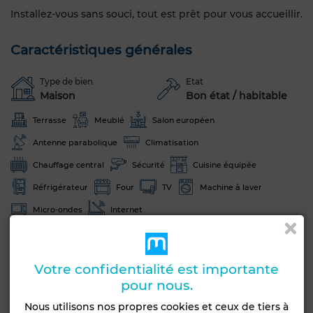
Installez-vous sans souci, tout est prêt pour vous accueillir.
Caractéristiques générales
Type de bien
Etat
Maison
Bon état / habitable
Terrasse
Meublé
Salon européen
Antenne parabolique
Climatisation
Chauffage central
Sécurité
Cuisine équipée
Réfrigérateur
Four
TV
Machine à laver
Micro-ondes
Internet
Voir plus de photos
Votre confidentialité est importante
pour nous.
Nous utilisons nos propres cookies et ceux de tiers à