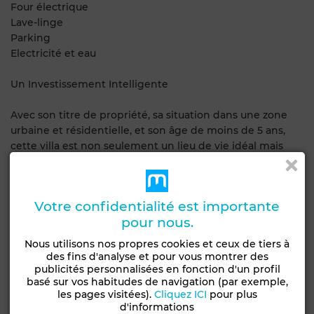
Four électrique
Lave-linge
Parking
Electricité et eau
Un Investissement Intelligente
Avec son titre de propriété, sa situation dans une zone
urbaine et résidentielle, et son âge de moins de 5 ans,
cette villa est non seulement un lieu de vie idéal mais
également un investissement intelligent. La zone est en
constante évolution, avec de nouveaux projets
touristiques et résidentiels en cours de développement,
Votre confidentialité est importante
ce qui augmente la valeur de la propriété au fil du temps.
pour nous.
Rejoignez la Communauté de Djerba Midoun
Nous utilisons nos propres cookies et ceux de tiers à
des fins d'analyse et pour vous montrer des
publicités personnalisées en fonction d'un profil
Ne manquez pas l'occasion de faire partie de la
basé sur vos habitudes de navigation (par exemple,
communauté de Djerba Midoun, connue pour son accueil
les pages visitées).
Cliquez ICI
pour plus
chaleureux et son mode de vie détendu. Cette villa est le
d'informations