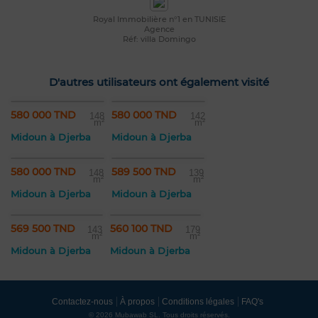
Royal Immobilière n°1 en TUNISIE
Agence
Réf: villa Domingo
D'autres utilisateurs ont également visité
580 000 TND
580 000 TND
148
142
m²
m²
Midoun à Djerba
Midoun à Djerba
580 000 TND
589 500 TND
148
139
m²
m²
Midoun à Djerba
Midoun à Djerba
569 500 TND
560 100 TND
143
179
m²
m²
Midoun à Djerba
Midoun à Djerba
Contactez-nous
À propos
Conditions légales
FAQ's
© 2026 Mubawab SL. Tous droits réservés.