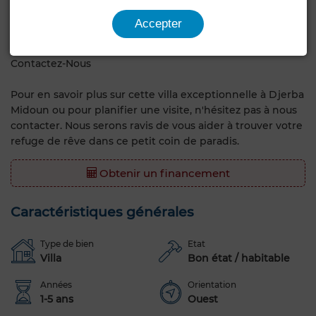
lieu idéal pour créer des souvenirs inoubliables avec vos
proches, que ce soit pour des vacances ou pour une vie
Accepter
permanente.
Contactez-Nous
Pour en savoir plus sur cette villa exceptionnelle à Djerba
Midoun ou pour planifier une visite, n'hésitez pas à nous
contacter. Nous serons ravis de vous aider à trouver votre
refuge de rêve dans ce petit coin de paradis.
Obtenir un financement
Caractéristiques générales
Type de bien
Etat
Villa
Bon état / habitable
Années
Orientation
1-5 ans
Ouest