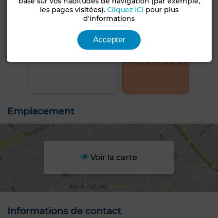
basé sur vos habitudes de navigation (par exemple,
les pages visitées).
Cliquez ICI
pour plus
d'informations
Accepter
+12 PHOTOS
Emplacement
Voir la carte
Informations de contact