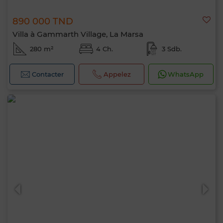
890 000 TND
Villa à Gammarth Village, La Marsa
280 m²
4 Ch.
3 Sdb.
Contacter
Appelez
WhatsApp
Bonjour, je suis MIA. Quel critère souhaitez-
vous appliquer maintenant ?