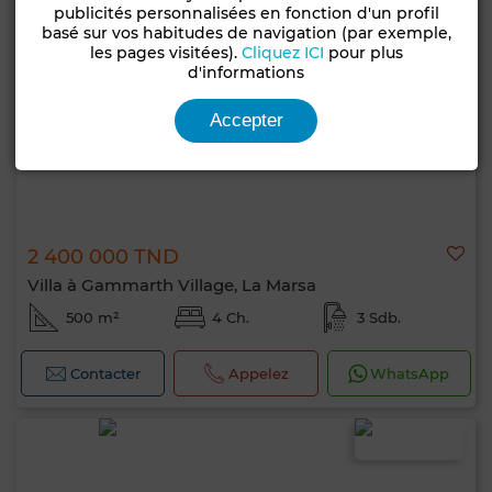
publicités personnalisées en fonction d'un profil
basé sur vos habitudes de navigation (par exemple,
les pages visitées).
Cliquez ICI
pour plus
d'informations
Accepter
2 400 000 TND
Villa à Gammarth Village, La Marsa
500 m²
4 Ch.
3 Sdb.
Contacter
Appelez
WhatsApp