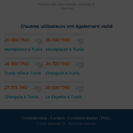
maison de l'immobilier menzah 9
Agence
D'autres utilisateurs ont également visité
20 000 TND
25 000 TND
1100
900
m²
m²
Montplaisir à Tunis
Montplaisir à Tunis
26 000 TND
24 720 TND
1558
1700
m²
m²
Tunis Ville à Tunis
Charguia à Tunis
27 373 TND
20 000 TND
2000
1200
m²
m²
Charguia à Tunis
La Fayette à Tunis
Contactez-nous
À propos
Conditions légales
FAQ's
© 2026 Mubawab SL. Tous droits réservés.