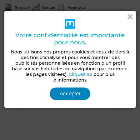
Terrasse
Garage
Ascenseur
Chambre rangement
Climatisation
Chauffage central
Double vitrage
Porte blindée
Votre confidentialité est importante
Cuisine équipée
Internet
pour nous.
Nous utilisons nos propres cookies et ceux de tiers à
Voir plus de photos
des fins d'analyse et pour vous montrer des
publicités personnalisées en fonction d'un profil
basé sur vos habitudes de navigation (par exemple,
les pages visitées).
Cliquez ICI
pour plus
d'informations
Accepter