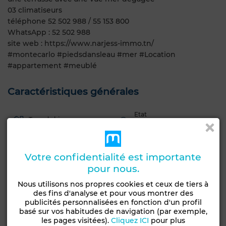
03 climatiseurs
téléphone 52 502 988 / 55 153 800
WhatsApp : 52 502 988
site web : https://www.narjess-immo.tn/
#montecarlo #piedsdansleau #mer #Location
#appartement #meublé
Caractéristiques générales
Etat
Type de bien
Jamais habité /
Appartement
rénové
Terrasse
Ascenseur
Piscine
Meublé
Votre confidentialité est importante
pour nous.
Antenne parabolique
Climatisation
Nous utilisons nos propres cookies et ceux de tiers à
Chauffage central
Sécurité
Cuisine équipée
des fins d'analyse et pour vous montrer des
publicités personnalisées en fonction d'un profil
Réfrigérateur
Four
TV
Machine à laver
basé sur vos habitudes de navigation (par exemple,
Micro-ondes
les pages visitées).
Cliquez ICI
pour plus