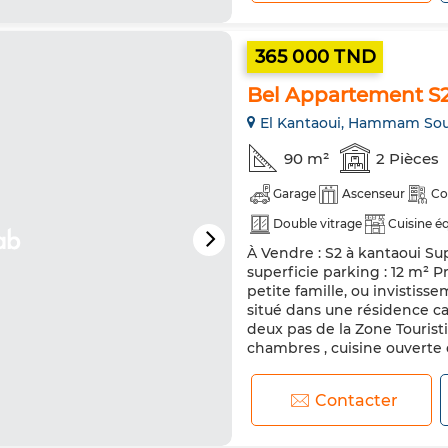
365 000 TND
Bel Appartement S2
El Kantaoui, Hammam So
90 m²
2 Pièces
Garage
Ascenseur
Co
Double vitrage
Cuisine é
À Vendre : S2 à kantaoui Sup
superficie parking : 12 m² Pr
petite famille, ou invistis
situé dans une résidence c
deux pas de la Zone Tourist
chambres , cuisine ouverte é
Contacter