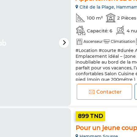
Cité de la Plage, Hamma
100 m²
2 Pièces
Capacité: 6
4 nu
Ascenseur
Climatisation
#Location #courte #durée 
Emplacement idéal – (zone
inoubliable au bord de la 
parfait pour vos vacances,
confortables Salon Cuisine 
pied (moin que 200métre ) I
Contacter
899 TND
Pour un jeune coupl
Hammam Sousse