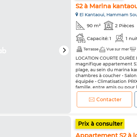
S2 à Marina kantaou
El Kantaoui, Hammam So
90 m²
2 Pièces
Capacité: 1
1 nui
Terrasse
Vue sur mer
LOCATION COURTE DURÉE Pro
magnifique appartement S2,
plage, au sein du marina kan
chambres à coucher • Salon 
équipée • Climatisation PR
famille, entre amis ou pour
agréa...
Contacter
Prix à consulter
Appartement S2 à l