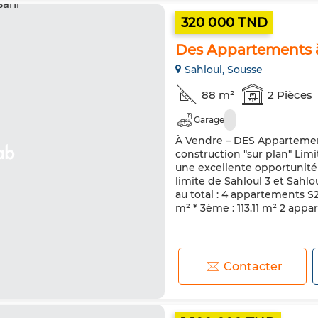
320 000 TND
Des Appartements à 
Sahloul, Sousse
88 m²
2 Pièces
Garage
À Vendre – DES Appartemen
construction "sur plan" Lim
une excellente opportunité
limite de Sahloul 3 et Sahl
au total : 4 appartements S2 
m² * 3ème : 113.11 m² 2 appar
Contacter