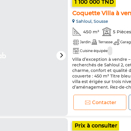
1 100 000 TND
Coquette Villa à ve
Sahloul, Sousse
450 m²
5 Pièce
Jardin
Terrasse
Garag
Cuisine équipée
Villa d’exception à vendre –
recherchés de Sahloul 2, cet
charme, confort et qualité d
couverte : 450 m² Titre bleu
villa est érigée sur trois ni
d’aménagement. Rez-de-cha
Contacter
Prix à consulter