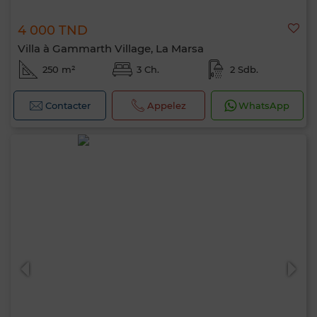
4 000 TND
Villa à Gammarth Village, La Marsa
250 m²
3 Ch.
2 Sdb.
Contacter
Appelez
WhatsApp
Bonjour, je suis MIA. Quel critère souhaitez-
vous appliquer maintenant ?