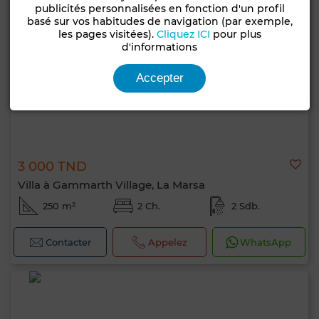
publicités personnalisées en fonction d'un profil
basé sur vos habitudes de navigation (par exemple,
les pages visitées).
Cliquez ICI
pour plus
d'informations
Accepter
3 000 TND
Villa à Gammarth Village, La Marsa
250 m²
2 Ch.
2 Sdb.
Contacter
Appelez
WhatsApp