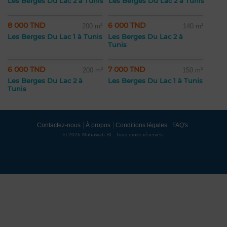
Les Berges Du Lac 2 à Tunis
Les Berges Du Lac 2 à Tunis
8 000 TND
6 000 TND
200 m²
140 m²
Les Berges Du Lac 1 à Tunis
Les Berges Du Lac 2 à
Tunis
6 000 TND
7 000 TND
200 m²
150 m²
Les Berges Du Lac 2 à
Les Berges Du Lac 1 à Tunis
Tunis
Contactez-nous
À propos
Conditions légales
FAQ's
© 2026 Mubawab SL. Tous droits réservés.