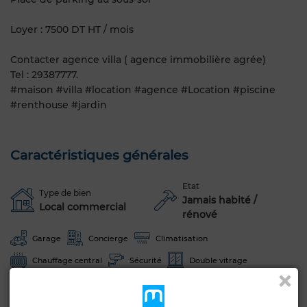
Loyer : 7500 DT HT / mois
Contacter agence villa ( agence immobilière agrée)
Tel : 29387777.
#maison #villa #location #agence #Location #piscine
#renthouse #jardin
Caractéristiques générales
Etat
Type de bien
Jamais habité /
Local commercial
rénové
Garage
Concierge
Climatisation
Chauffage central
Sécurité
Double vitrage
Porte blindée
Cuisine équipée