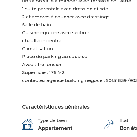
un salon salle à manger avec Terrasse couverte
1 suite parentale avec dressing et sde
2 chambres à coucher avec dressings
Salle de bain
Cuisine équipée avec séchoir
chauffage central
Climatisation
Place de parking au sous-sol
Avec titre foncier
Superficie : 176 M2
contactez agence building negoce : 50151839 /90
Caractéristiques générales
Type de bien
Etat
Appartement
Bon éta