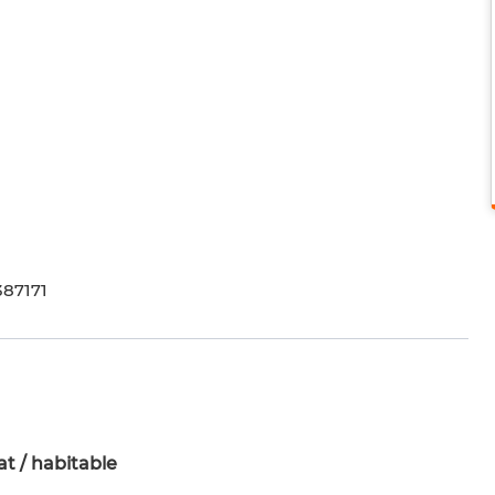
387171
t / habitable