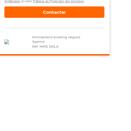
d’Utilisation
et notre
Politique de Protection des Données
.
Contacter
Immobiliere building negoce
Agence
Réf: MME SIALA