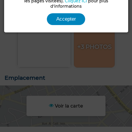
les pages visitées).
Cliquez ICI
pour plus
d'informations
Accepter
+3 PHOTOS
Emplacement
Voir la carte