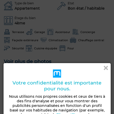
Type de bien
Etat
Appartement
Bon état / habitable
Étage du bien
4ème
Terrasse
Garage
Ascenseur
Concierge
Façade extérieure
Climatisation
Chauffage central
Sécurité
Cuisine équipée
Four
Voir plus de photos
Votre confidentialité est importante
pour nous.
Nous utilisons nos propres cookies et ceux de tiers à
des fins d'analyse et pour vous montrer des
publicités personnalisées en fonction d'un profil
basé sur vos habitudes de navigation (par exemple,