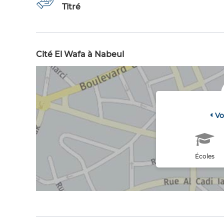
Titré
Cité El Wafa à Nabeul
Vo
Écoles