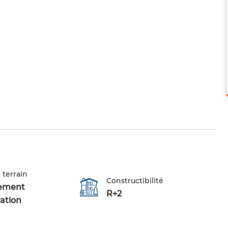
 terrain
Constructibilité
ement
R+2
tation