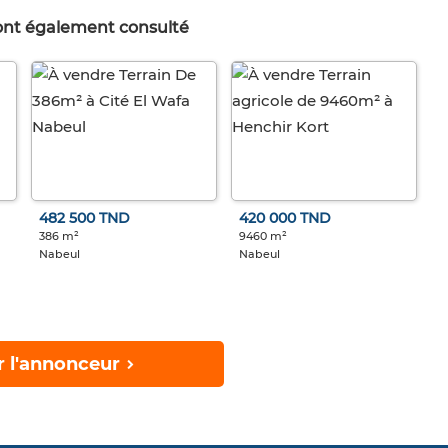
 ont également consulté
482 500 TND
420 000 TND
386 m²
9460 m²
Nabeul
Nabeul
r l'annonceur