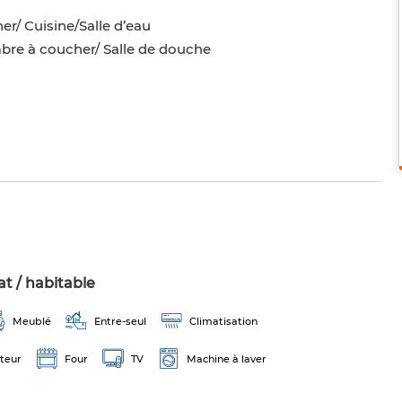
r/ Cuisine/Salle d’eau
ambre à coucher/ Salle de douche
t / habitable
Meublé
Entre-seul
Climatisation
teur
Four
TV
Machine à laver