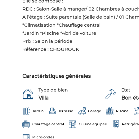
Elle se compose :
RDC : Salon-Salle à manger/ 02 Chambres à couche
A l’étage : Suite parentale (Salle de bain) / 01 Ch
*Climatisation *Chauffage central
*Jardin *Piscine *Abri de voiture
Prix : Selon la période
Référence : CHOUROUK
Caractéristiques générales
Type de bien
Etat
Villa
Bon éta
Jardin
Terrasse
Garage
Piscine
Chauffage central
Cuisine équipée
Réfrigéra
Micro-ondes