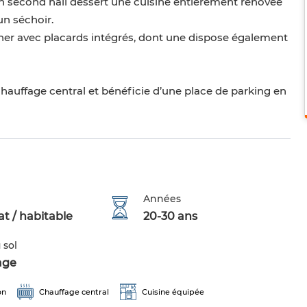
Un second hall dessert une cuisine entièrement rénovée
un séchoir.
r avec placards intégrés, dont une dispose également
chauffage central et bénéficie d’une place de parking en
Années
t / habitable
20-30 ans
 sol
age
on
Chauffage central
Cuisine équipée