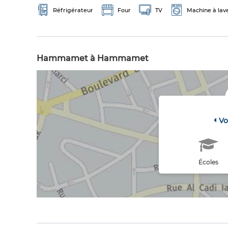
Réfrigérateur
Four
TV
Machine à lav
Hammamet à Hammamet
Vo
Écoles