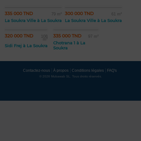
335 000 TND
300 000 TND
79 m²
61 m²
La Soukra Ville à La Soukra
La Soukra Ville à La Soukra
320 000 TND
335 000 TND
108
97 m²
m²
Chotrana 1 à La
Sidi Frej à La Soukra
Soukra
Contactez-nous
À propos
Conditions légales
FAQ's
© 2026 Mubawab SL. Tous droits réservés.