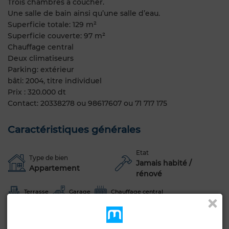
Trois chambres à coucher.
Une salle de bain ainsi qu’une salle d’eau.
Superficie totale: 129 m²
Superficie couverte: 97 m²
Chauffage central
Deux climatiseurs
Parking: extérieur
bâti: 2004, titre individuel
Prix : 320.000 dt
Contact: 20338278 ou 98617607 ou 71 717 175
Caractéristiques générales
Etat
Type de bien
Jamais habité /
Appartement
rénové
Terrasse
Garage
Chauffage central
Voir plus de photos