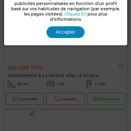
publicités personnalisées en fonction d'un profil
basé sur vos habitudes de navigation (par exemple,
les pages visitées).
Cliquez ICI
pour plus
d'informations
Accepter
260 000 TND
Appartement à La Soukra Ville, La Soukra
55 m²
1 Ch.
1 Sdb.
Contacter
Appelez
WhatsApp