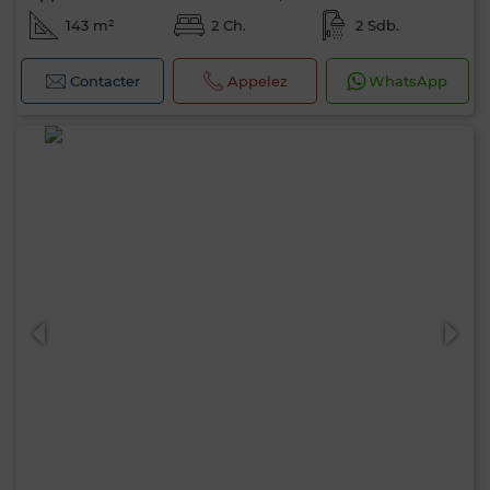
143 m²
2 Ch.
2 Sdb.
Contacter
Appelez
WhatsApp