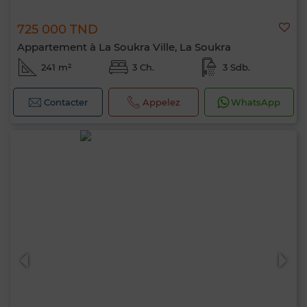
725 000 TND
Appartement à La Soukra Ville, La Soukra
241 m²
3 Ch.
3 Sdb.
Contacter
Appelez
WhatsApp
Bonjour, je suis MIA. Quel critère souhaitez-
vous appliquer maintenant ?