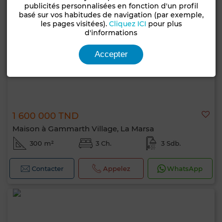
publicités personnalisées en fonction d'un profil
basé sur vos habitudes de navigation (par exemple,
les pages visitées).
Cliquez ICI
pour plus
d'informations
Accepter
1 600 000 TND
Maison à Gammarth Village, La Marsa
300 m²
3 Ch.
3 Sdb.
Contacter
Appelez
WhatsApp