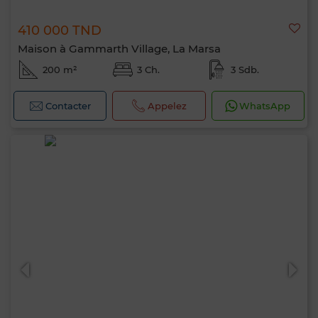
410 000 TND
Maison à Gammarth Village, La Marsa
200 m²
3 Ch.
3 Sdb.
Contacter
Appelez
WhatsApp
Bonjour, je suis MIA. Quel critère souhaitez-
vous appliquer maintenant ?