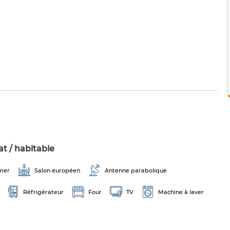
t / habitable
mer
Salon européen
Antenne parabolique
Réfrigérateur
Four
TV
Machine à laver