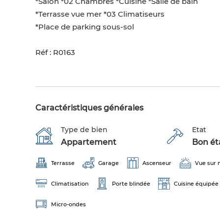
*Salon *02 Chambres *Cuisine *Salle de bain
*Terrasse vue mer *03 Climatiseurs
*Place de parking sous-sol
Réf : R0163
Caractéristiques générales
Type de bien
Etat
Appartement
Bon éta
Terrasse
Garage
Ascenseur
Vue sur 
Climatisation
Porte blindée
Cuisine équipée
Micro-ondes