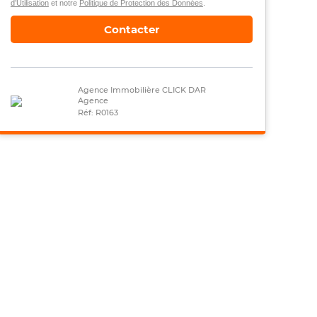
d’Utilisation
et notre
Politique de Protection des Données
.
Contacter
Agence Immobilière CLICK DAR
Agence
Réf: R0163