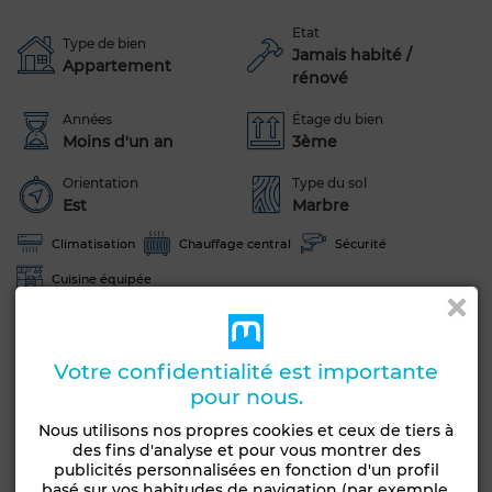
Etat
Type de bien
Jamais habité /
Appartement
rénové
Années
Étage du bien
Moins d'un an
3ème
Orientation
Type du sol
Est
Marbre
Climatisation
Chauffage central
Sécurité
Cuisine équipée
Voir plus de photos
Votre confidentialité est importante
pour nous.
Nous utilisons nos propres cookies et ceux de tiers à
des fins d'analyse et pour vous montrer des
publicités personnalisées en fonction d'un profil
basé sur vos habitudes de navigation (par exemple,