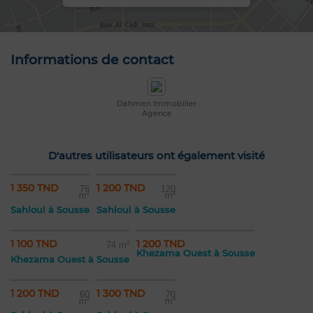
Informations de contact
Dahmen Immobilier
Agence
D'autres utilisateurs ont également visité
1 350 TND
1 200 TND
76
120
m²
m²
Sahloul à Sousse
Sahloul à Sousse
1 100 TND
1 200 TND
74 m²
Khezama Ouest à Sousse
Khezama Ouest à Sousse
1 200 TND
1 300 TND
60
70
m²
m²