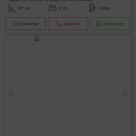
117 m²
3 Ch.
1 Sdb.
Contacter
Appelez
WhatsApp