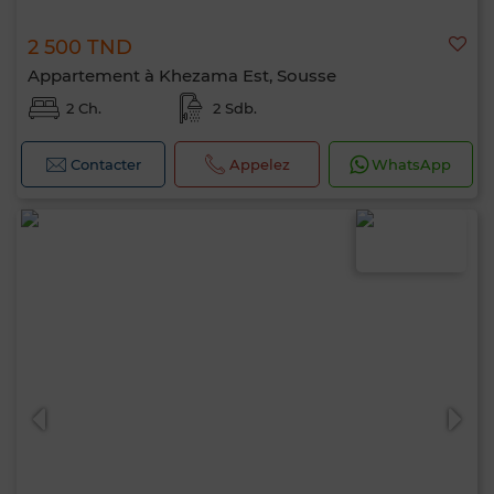
2 500 TND
Appartement à Khezama Est, Sousse
2 Ch.
2 Sdb.
Contacter
Appelez
WhatsApp
Bonjour, je suis MIA. Quel critère souhaitez-
vous appliquer maintenant ?