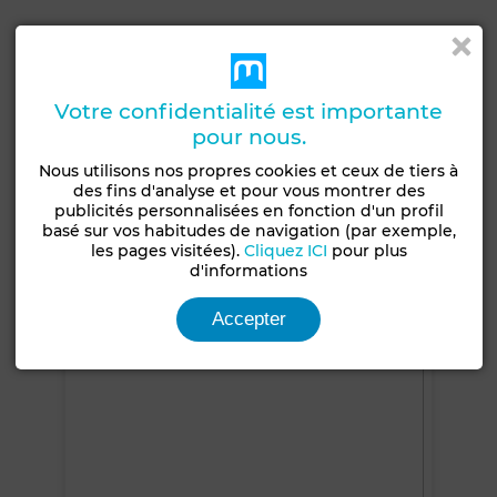
Caractéristiques générales
Etat
Type de bien
Votre confidentialité est importante
Jamais habité /
Bureau
rénové
pour nous.
Nous utilisons nos propres cookies et ceux de tiers à
Années
Type du sol
des fins d'analyse et pour vous montrer des
20-30 ans
Parquet
publicités personnalisées en fonction d'un profil
basé sur vos habitudes de navigation (par exemple,
Jardin
Garage
Chauffage central
les pages visitées).
Cliquez ICI
pour plus
200 m²
1 Place
d'informations
Voir plus de photos
Accepter