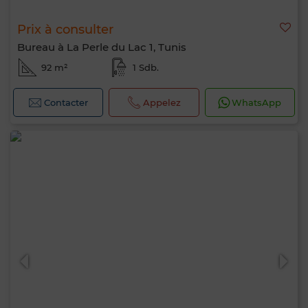
Prix à consulter
Bureau à La Perle du Lac 1, Tunis
92 m²
1 Sdb.
Contacter
Appelez
WhatsApp
Bonjour, je suis MIA. Quel critère souhaitez-
vous appliquer maintenant ?