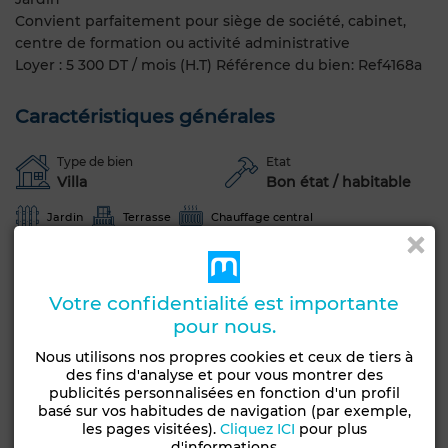
Convient parfaitement pour siège de société, cabinet,
centre de formation ou activité administrative
Loyer : 5 300 DT / mois (H.T) Référence du bien: Ref4168a
Caractéristiques générales
Type de bien
Etat
Villa
Bon état / habitable
Jardin
Terrasse
Chauffage central
Voir plus de photos
Votre confidentialité est importante
pour nous.
Nous utilisons nos propres cookies et ceux de tiers à
des fins d'analyse et pour vous montrer des
publicités personnalisées en fonction d'un profil
basé sur vos habitudes de navigation (par exemple,
les pages visitées).
Cliquez ICI
pour plus
d'informations