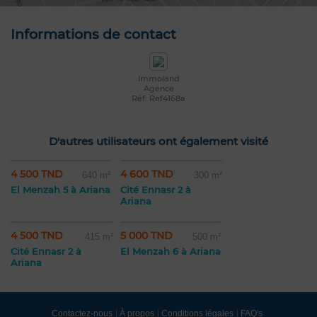
Informations de contact
Immoland
Agence
Réf: Ref4168a
D'autres utilisateurs ont également visité
4 500 TND
4 600 TND
640 m²
300 m²
El Menzah 5 à Ariana
Cité Ennasr 2 à
Ariana
4 500 TND
5 000 TND
415 m²
500 m²
Cité Ennasr 2 à
El Menzah 6 à Ariana
Ariana
Contactez-nous
À propos
Conditions légales
FAQ's