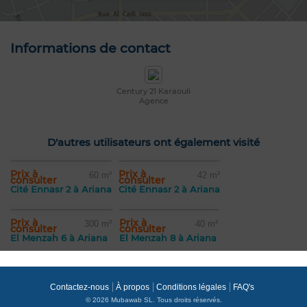
Informations de contact
Century 21 Karaouli
Agence
D'autres utilisateurs ont également visité
Prix à
Prix à
60 m²
42 m²
consulter
consulter
Cité Ennasr 2 à Ariana
Cité Ennasr 2 à Ariana
Prix à
Prix à
300 m²
40 m²
consulter
consulter
El Menzah 6 à Ariana
El Menzah 8 à Ariana
Contactez-nous
À propos
Conditions légales
FAQ's
© 2026 Mubawab SL. Tous droits réservés.