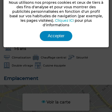
Nous utilisons nos propres cookies et ceux de tiers à
des fins d'analyse et pour vous montrer des
publicités personnalisées en fonction d'un profil
Caractéristiques générales
basé sur vos habitudes de navigation (par exemple,
les pages visitées).
Cliquez ICI
pour plus
Etat
d'informations
Type de bien
Jamais habité /
Local commercial
rénové
Accepter
Années
1-5 ans
Climatisation
Chauffage central
Sécurité
Double vitrage
Cuisine équipée
Emplacement
Voir la carte