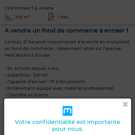
Cité Ennasr 1 à Ariana
200 m²
1 Sdb.
A vendre un fond de commerce à ennasr 1
Century 21 Karaouli vous propose à la vente en exclusivité
un fond de commerce , idéalement situé sur l’avenue
Hedi Nouira à Ennasr.
- En activité depuis 4 ans
- Superficie : 200 m²
- Capacité d’accueil : 70 à 90 couverts
- Entièrement équipé avec matériel professionnel
- Clientèle existante
- Emplacement stratégique à fort passage
- Idéal pour tout projet de restauration.
Votre confidentialité est importante
pour nous.
Pour plus d’informations ou pour organiser une visite : 216
54 707 471 / 216 55 739 734