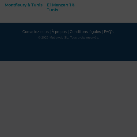
Montfleury à Tunis
El Menzah 1 à
Tunis
Contactez-nous
À propos
Conditions légales
FAQ's
© 2026 Mubawab SL. Tous droits réservés.