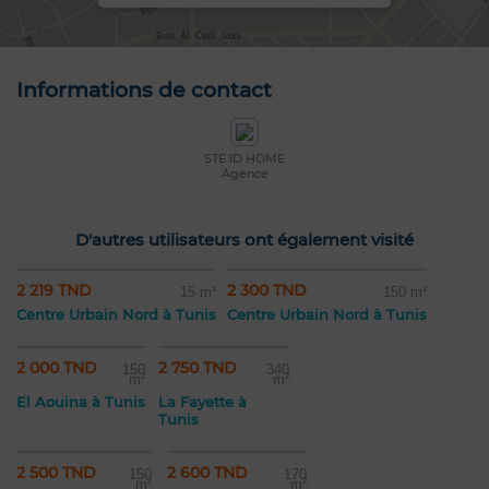
Informations de contact
STE ID HOME
Agence
D'autres utilisateurs ont également visité
2 219 TND
2 300 TND
15 m²
150 m²
Centre Urbain Nord à Tunis
Centre Urbain Nord à Tunis
2 000 TND
2 750 TND
150
340
m²
m²
El Aouina à Tunis
La Fayette à
Tunis
2 500 TND
2 600 TND
150
170
m²
m²