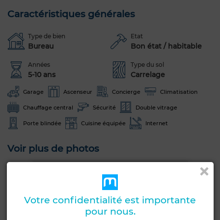
Caractéristiques générales
Type de bien
Etat
Bureau
Bon état / habitable
Années
Type du sol
5-10 ans
Carrelage
Garage
Ascenseur
Concierge
Climatisation
Chauffage central
Sécurité
Double vitrage
Porte blindée
Cuisine équipée
Internet
Voir plus de photos
Votre confidentialité est importante
pour nous.