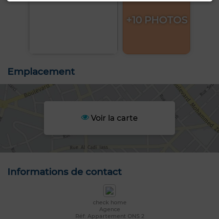
+10 PHOTOS
Emplacement
Voir la carte
Informations de contact
check home
Agence
Réf: Appartement ONS 2