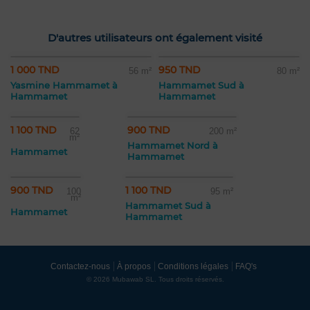
D'autres utilisateurs ont également visité
1 000 TND
950 TND
56 m²
80 m²
Yasmine Hammamet à
Hammamet Sud à
Hammamet
Hammamet
1 100 TND
900 TND
62
200 m²
m²
Hammamet Nord à
Hammamet
Hammamet
900 TND
1 100 TND
100
95 m²
m²
Hammamet Sud à
Hammamet
Hammamet
Contactez-nous
À propos
Conditions légales
FAQ's
© 2026 Mubawab SL. Tous droits réservés.