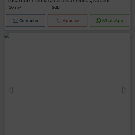
Local commercial à Les Deux Oueds, Nabeul
50 m²
1 Sdb.
Contacter
Appelez
WhatsApp