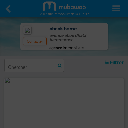
Le 1er site immobilier de la Tunisie
check home
avenue abou dhabi
hammamet
Contacter
agence immobilière
Filtrer