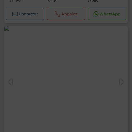
391 m²
5 Ch.
3 Sdb.
Contacter
Appelez
WhatsApp