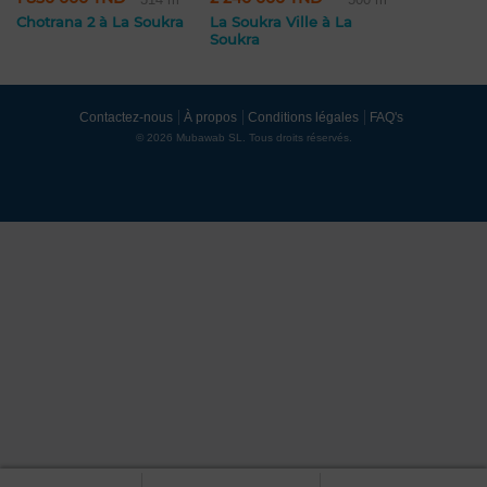
Chotrana 2 à La Soukra
La Soukra Ville à La
Soukra
Contactez-nous
À propos
Conditions légales
FAQ's
© 2026 Mubawab SL. Tous droits réservés.