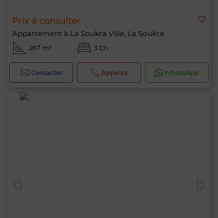
Prix à consulter
Appartement à La Soukra Ville, La Soukra
267 m²
3 Ch.
Contacter
Appelez
WhatsApp
Bonjour, je suis MIA. Quel critère souhaitez-
vous appliquer maintenant ?