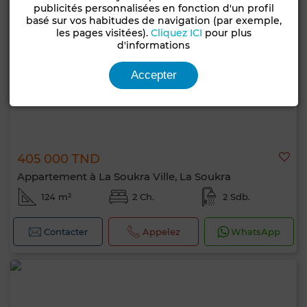
publicités personnalisées en fonction d'un profil
basé sur vos habitudes de navigation (par exemple,
les pages visitées).
Cliquez ICI
pour plus
d'informations
Accepter
405 000 TND
Appartement à La Soukra Ville, La Soukra
124 m²
2 Ch.
2 Sdb.
Contacter
Appelez
WhatsApp