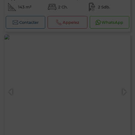
143 m²
2 Ch.
2 Sdb.
Contacter
Appelez
WhatsApp