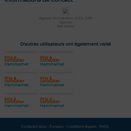
Agence Immobilière CLICK DAR
Agence
Réf: R0202
D'autres utilisateurs ont également visité
Prix à
Prix à
consulter
consulter
Hammamet
Hammamet
Prix à
Prix à
consulter
consulter
Hammamet
Hammamet
Prix à
Prix à
consulter
consulter
Hammamet
Hammamet
Contactez-nous
À propos
Conditions légales
FAQ's