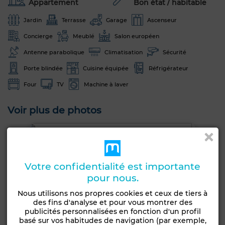
Appartement
Bon état / habitable
Jardin
Terrasse
Garage
Ascenseur
Concierge
Meublé
Salon européen
Antenne parabolique
Climatisation
Sécurité
Porte blindée
Cuisine équipée
Réfrigérateur
Four
TV
Machine à laver
Voir plus de photos
Votre confidentialité est importante
pour nous.
Nous utilisons nos propres cookies et ceux de tiers à
des fins d'analyse et pour vous montrer des
publicités personnalisées en fonction d'un profil
basé sur vos habitudes de navigation (par exemple,