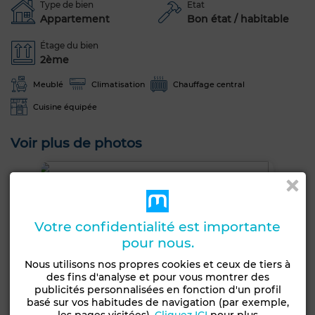
Type de bien
Etat
Appartement
Bon état / habitable
Étage du bien
2ème
Meublé
Climatisation
Chauffage central
Cuisine équipée
Voir plus de photos
Votre confidentialité est importante
pour nous.
Nous utilisons nos propres cookies et ceux de tiers à
des fins d'analyse et pour vous montrer des
publicités personnalisées en fonction d'un profil
basé sur vos habitudes de navigation (par exemple,
les pages visitées).
Cliquez ICI
pour plus