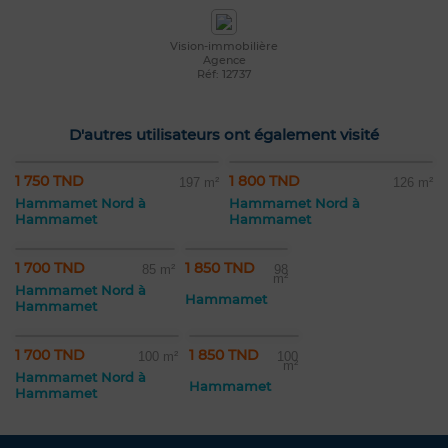
Vision-immobilière
Agence
Réf: 12737
D'autres utilisateurs ont également visité
1 750 TND
1 800 TND
197 m²
126 m²
Hammamet Nord à
Hammamet Nord à
Hammamet
Hammamet
1 700 TND
1 850 TND
85 m²
98
m²
Hammamet Nord à
Hammamet
Hammamet
1 700 TND
1 850 TND
100 m²
100
m²
Hammamet Nord à
Hammamet
Hammamet