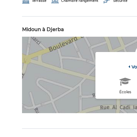
Terrasse
Chambre rangement
Sécurité
Midoun à Djerba
Vo
Écoles