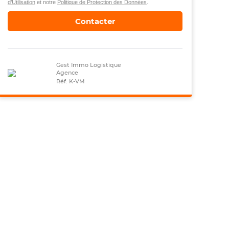
d’Utilisation
et notre
Politique de Protection des Données
.
Contacter
Gest Immo Logistique
Agence
Réf: K-VM