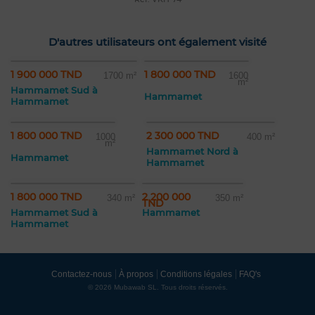
D'autres utilisateurs ont également visité
1 900 000 TND
1 800 000 TND
1700 m²
1600
m²
Hammamet Sud à
Hammamet
Hammamet
1 800 000 TND
2 300 000 TND
1000
400 m²
m²
Hammamet Nord à
Hammamet
Hammamet
1 800 000 TND
2 200 000
340 m²
350 m²
TND
Hammamet Sud à
Hammamet
Hammamet
Contactez-nous
À propos
Conditions légales
FAQ's
© 2026 Mubawab SL. Tous droits réservés.