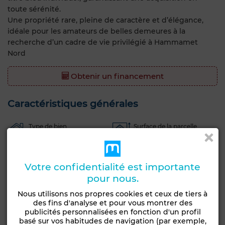
toute sérénité.
Une propriété rare, pleine de caractère et d’élégance,
idéale pour les amateurs de belles demeures à la
recherche d’un cadre de vie privilégié à Hammamet
Nord
Obtenir un financement
Caractéristiques générales
Type de bien
Surface de la parcelle
Villa
920 m²
Etat
Votre confidentialité est importante
Bon état / habitable
pour nous.
Jardin
Terrasse
Garage
Vue sur mer
Nous utilisons nos propres cookies et ceux de tiers à
Piscine
Concierge
Chambre rangement
des fins d'analyse et pour vous montrer des
publicités personnalisées en fonction d'un profil
Meublé
Entre-seul
Antenne parabolique
basé sur vos habitudes de navigation (par exemple,