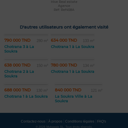
Hive Real estate
Agence
Réf: Ref458A
D'autres utilisateurs ont également visité
790 000 TND
634 000 TND
280 m²
133 m²
Chotrana 3 à La
Chotrana 1 à La Soukra
Soukra
638 000 TND
780 000 TND
150 m²
134 m²
Chotrana 2 à La
Chotrana 1 à La Soukra
Soukra
688 000 TND
840 000 TND
130 m²
121 m²
Chotrana 1 à La Soukra
La Soukra Ville à La
Soukra
Contactez-nous
À propos
Conditions légales
FAQ's
© 2026 Mubawab SL. Tous droits réservés.