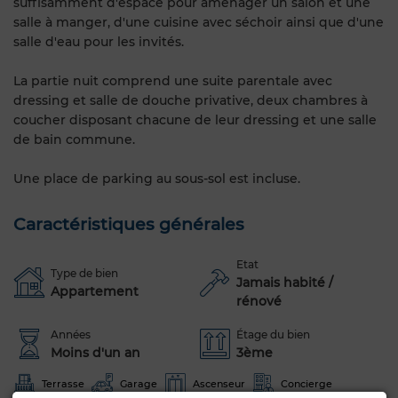
suffisamment d'espace pour aménager un salon et une
salle à manger, d'une cuisine avec séchoir ainsi que d'une
salle d'eau pour les invités.
La partie nuit comprend une suite parentale avec
dressing et salle de douche privative, deux chambres à
coucher disposant chacune de leur dressing et une salle
de bain commune.
Une place de parking au sous-sol est incluse.
Caractéristiques générales
Etat
Type de bien
Jamais habité /
Appartement
rénové
Années
Étage du bien
Moins d'un an
3ème
Terrasse
Garage
Ascenseur
Concierge