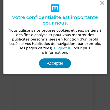
Façade extérieure
Climatisation
Chauffage central
Sécurité
Double vitrage
Porte blindée
Votre confidentialité est importante
Cuisine équipée
Réfrigérateur
Four
pour nous.
Micro-ondes
Nous utilisons nos propres cookies et ceux de tiers à
des fins d'analyse et pour vous montrer des
publicités personnalisées en fonction d'un profil
Voir plus de photos
basé sur vos habitudes de navigation (par exemple,
les pages visitées).
Cliquez ICI
pour plus
d'informations
Accepter