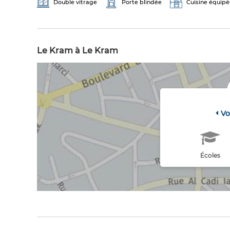
Double vitrage
Porte blindée
Cuisine équipé
Le Kram à Le Kram
Vo
Écoles