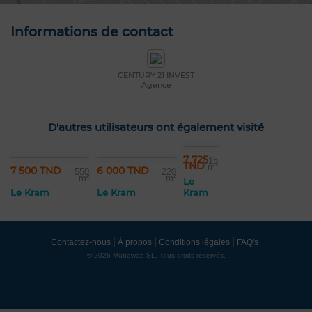
Informations de contact
CENTURY 21 INVEST
Agence
D'autres utilisateurs ont également visité
7 725
515
TND
m²
7 500 TND
6 000 TND
550
220
m²
m²
Le
Le Kram
Le Kram
Kram
Contactez-nous
À propos
Conditions légales
FAQ's
© 2026 Mubawab SL. Tous droits réservés.