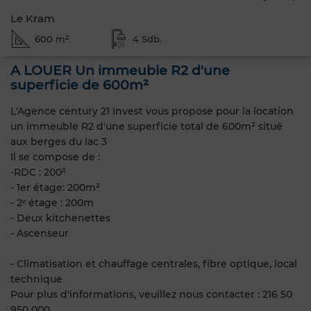
Le Kram
600 m²
4 Sdb.
A LOUER Un immeuble R2 d'une
superficie de 600m²
L'Agence century 21 Invest vous propose pour la location
un immeuble R2 d'une superficie total de 600m² situé
aux berges du lac 3
Il se compose de :
-RDC : 200²
- 1er étage: 200m²
- 2ᵉ étage : 200m
- Deux kitchenettes
- Ascenseur
- Climatisation et chauffage centrales, fibre optique, local
technique
Pour plus d'informations, veuillez nous contacter : 216 50
950 000