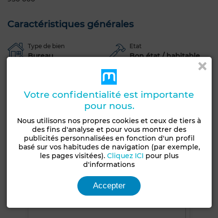
Caractéristiques générales
Type de bien
Etat
Bureau
Bon état / habitable
Garage
Ascenseur
Concierge
Climatisation
Chauffage central
Sécurité
Double vitrage
Votre confidentialité est importante
pour nous.
Porte blindée
Cuisine équipée
Internet
Nous utilisons nos propres cookies et ceux de tiers à
Voir plus de photos
des fins d'analyse et pour vous montrer des
publicités personnalisées en fonction d'un profil
basé sur vos habitudes de navigation (par exemple,
les pages visitées).
Cliquez ICI
pour plus
d'informations
Accepter