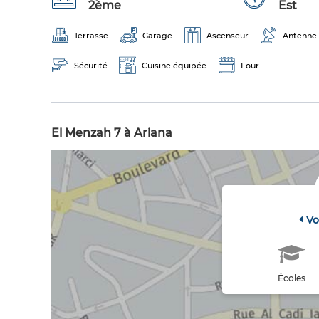
2ème
Est
Terrasse
Garage
Ascenseur
Antenne 
Sécurité
Cuisine équipée
Four
El Menzah 7 à Ariana
Vo
Écoles