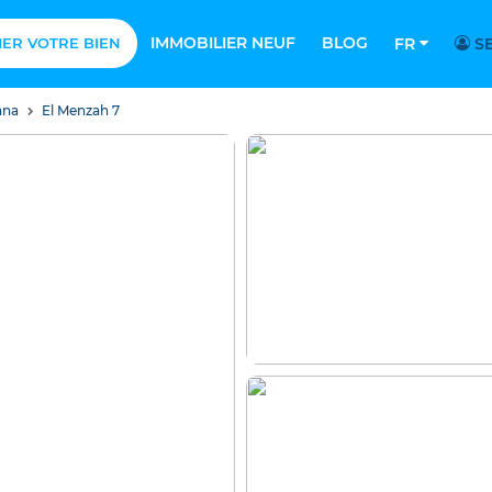
IMMOBILIER NEUF
BLOG
MER VOTRE BIEN
FR
SE
ana
El Menzah 7