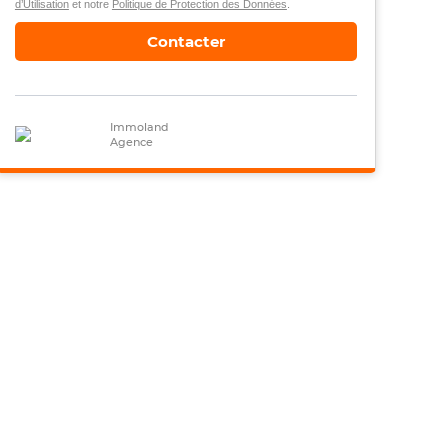
d’Utilisation
et notre
Politique de Protection des Données
.
Contacter
Immoland
Agence