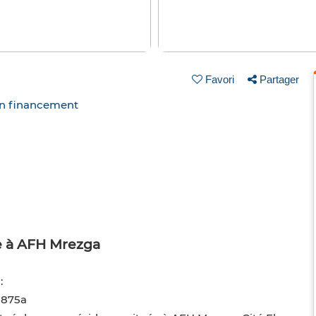
Favori
Partager
un financement
e à AFH Mrezga
:
875a