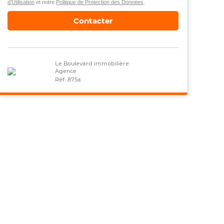
d’Utilisation
et notre
Politique de Protection des Données
.
Contacter
Le Boulevard immobilière
Agence
Réf: 875a