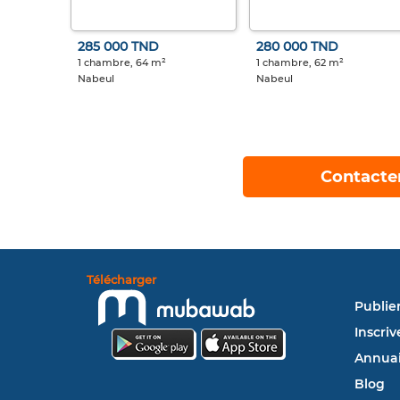
285 000 TND
280 000 TND
1 chambre, 64 m²
1 chambre, 62 m²
Nabeul
Nabeul
Contacte
Télécharger
Publie
Inscriv
Annuai
Blog