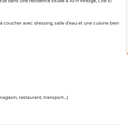
ué dans une résidence située à AFH Mrezge, Cité El
 coucher avec dressing, salle d’eau et une cuisine bien
magasin, restaurant, transport…)