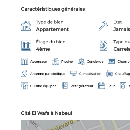
Caractéristiques générales
Type de bien
Etat
Appartement
Jamais
Étage du bien
Type du
4ème
Carrel
Ascenseur
Piscine
Concierge
Chamb
Antenne parabolique
Climatisation
Chauffag
Cuisine équipée
Réfrigérateur
Four
Cité El Wafa à Nabeul