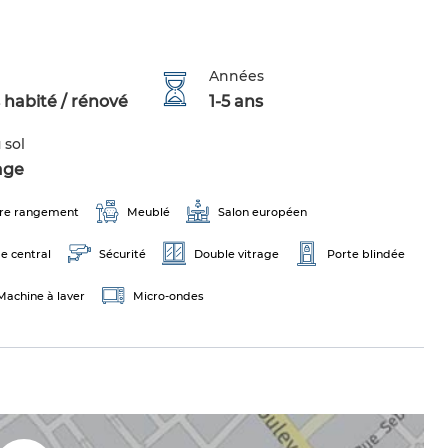
Années
 habité / rénové
1-5 ans
 sol
age
re rangement
Meublé
Salon européen
e central
Sécurité
Double vitrage
Porte blindée
Machine à laver
Micro-ondes