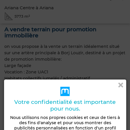
Ariana Centre à Ariana
5773 m²
A vendre terrain pour promotion
immobilière
on vous propose à la vente un terrain idéalement situé
sur une artère principale à Borj Louzir, destiné à un projet
de promotion immobilière:
Large façade
Vocation : Zone UAC1
Habitats collectifs jumelés / administratif
Espaces commerciaux en rez-de-chaussée
Surface : 5 773 m²
Construction autorisée : R6
Votre confidentialité est importante
COS : 0,5 / CUF : 3,4
pour nous.
Titre individuel
Nous utilisons nos propres cookies et ceux de tiers à
des fins d'analyse et pour vous montrer des
Caractéristiques générales
publicités personnalisées en fonction d'un profil