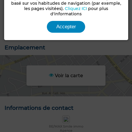
basé sur vos habitudes de navigation (par exemple,
les pages visitées).
Cliquez ICI
pour plus
Type de bien
Type de terrain
d'informations
Terrain
Commercial
Statut du terrain
Accepter
Loti
Emplacement
Voir la carte
Informations de contact
RE/MAX Smile immo
Agence