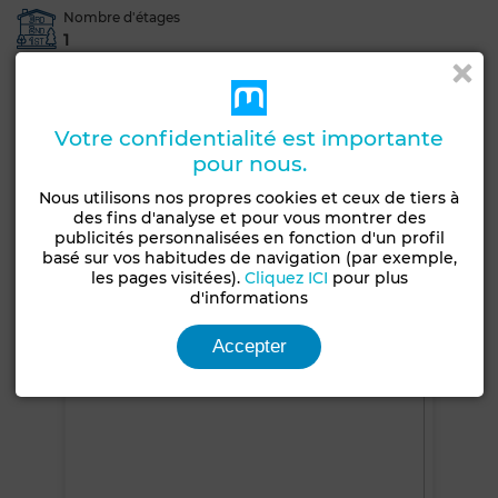
Nombre d'étages
1
Jardin
Terrasse
Garage
Climatisation
Chauffage central
Double vitrage
Porte blindée
Votre confidentialité est importante
Cuisine équipée
Four
pour nous.
Nous utilisons nos propres cookies et ceux de tiers à
Voir plus de photos
des fins d'analyse et pour vous montrer des
publicités personnalisées en fonction d'un profil
basé sur vos habitudes de navigation (par exemple,
les pages visitées).
Cliquez ICI
pour plus
d'informations
Accepter