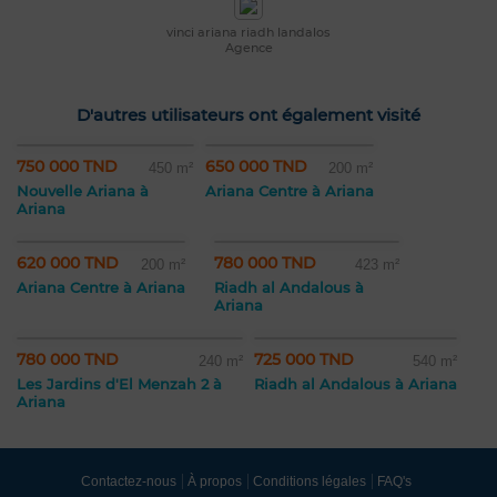
vinci ariana riadh landalos
Agence
D'autres utilisateurs ont également visité
750 000 TND
650 000 TND
450 m²
200 m²
Nouvelle Ariana à
Ariana Centre à Ariana
Ariana
620 000 TND
780 000 TND
200 m²
423 m²
Ariana Centre à Ariana
Riadh al Andalous à
Ariana
780 000 TND
725 000 TND
240 m²
540 m²
Les Jardins d'El Menzah 2 à
Riadh al Andalous à Ariana
Ariana
Contactez-nous
À propos
Conditions légales
FAQ's