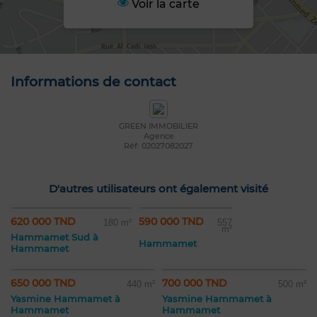
Voir la carte
Informations de contact
GREEN IMMOBILIER
Agence
Réf: 02027082027
D'autres utilisateurs ont également visité
620 000 TND
590 000 TND
180 m²
557
m²
Hammamet Sud à
Hammamet
Hammamet
650 000 TND
700 000 TND
440 m²
500 m²
Yasmine Hammamet à
Yasmine Hammamet à
Hammamet
Hammamet