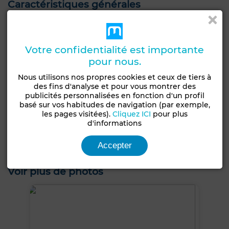
Caractéristiques générales
Etat
Type de bien
Jamais habité /
Villa
Votre confidentialité est importante
rénové
pour nous.
Années
Nombre d'étages
Nous utilisons nos propres cookies et ceux de tiers à
1-5 ans
1
des fins d'analyse et pour vous montrer des
publicités personnalisées en fonction d'un profil
Jardin
Terrasse
Garage
Piscine
basé sur vos habitudes de navigation (par exemple,
Entre-seul
Salon européen
Climatisation
les pages visitées).
Cliquez ICI
pour plus
d'informations
Chauffage central
Double vitrage
Porte blindée
Accepter
Cuisine équipée
Four
Micro-ondes
Voir plus de photos